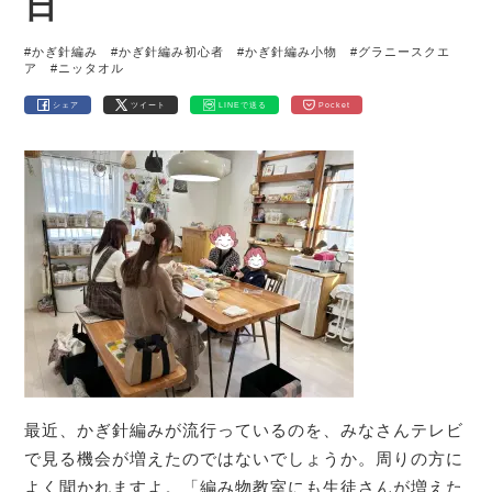
日
#かぎ針編み
#かぎ針編み初心者
#かぎ針編み小物
#グラニースクエ
ア
#ニッタオル
シェア
ツイート
LINEで送る
Pocket
最近、かぎ針編みが流行っているのを、みなさんテレビ
で見る機会が増えたのではないでしょうか。周りの方に
よく聞かれますよ。「編み物教室にも生徒さんが増えた