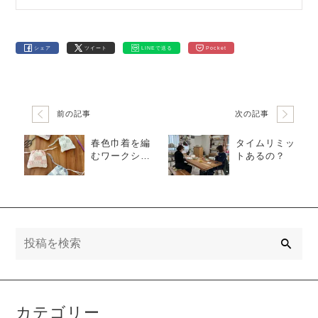
シェア
ツイート
LINEで送る
Pocket
前の記事
次の記事
春色巾着を編
タイムリミッ
むワークショ
トあるの？
ップ
検
索
カテゴリー