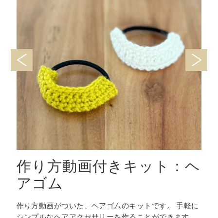
ハ
作り方動画付きキット：ヘ
アゴム
ッ
作り方動画がついた、ヘアゴムのキットです。 手軽に
ま
シンプルなヘアアクセサリーを作ることができます。
の