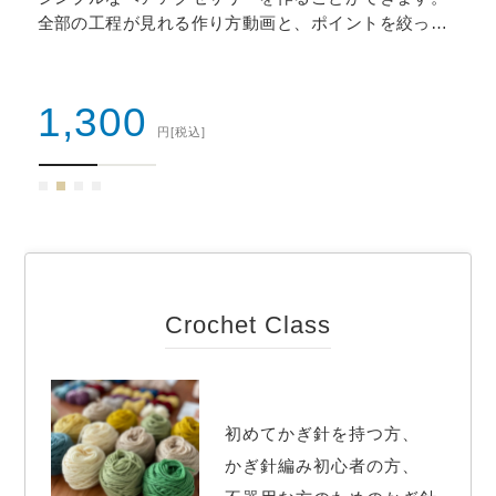
全部の工程が見れる作り方動画と、ポイントを絞った
挑
動画があるので、かぎ針編みが初めての方も挑戦でき
ます。 合計8個の動画が、QRコードでレシピの中に貼
のハ
ってあるので、わからなくなった…
1,300
円
[税込]
Crochet Class
初めてかぎ針を持つ方、

かぎ針編み初心者の方、
