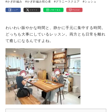
#かぎ針編み
#かぎ針編み初心者
#グラニースクエア
#シュシュ
シェア
ツイート
LINEで送る
Pocket
わいわい賑やかな時間と、静かに手元に集中する時間。
どっちも大事にしているレッスン。両方とも日常を離れ
て癒しになるんですよね。