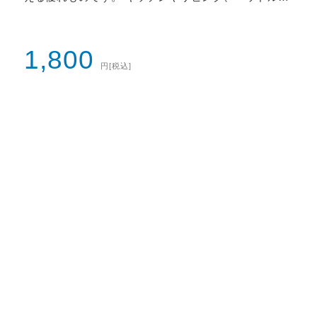
ムなど、どこに置いても絵になるアイテムです。 この
マルチカバーは、使い方次第で様々な便利な使い方が
で
できます。 テーブルの上に敷く…
1,800
円
[税込]