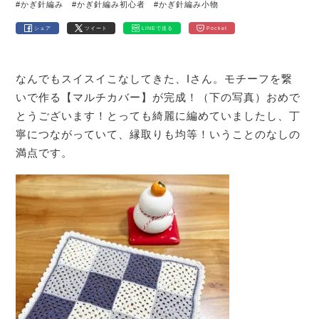
#かぎ針編み
#かぎ針編み初心者
#かぎ針編み小物
シェア
ツイート
LINEで送る
Pocket
なんでもスイスイこなしてきた、Iさん。モチーフを繋
いで作る【マルチカバー】が完成！（下の写真）おめで
とうございます！とっても綺麗に編めていましたし、丁
寧につながっていて、縁取りも均等！いうことのなしの
満点です。