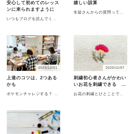
安心して初めてのレッス
嬉しい誤算
ンに来られますように
生徒さんからの質問って、
「そこか！」と、疑問のポ
いつもブログを読んでくだ
イントを指し示してくれま
さっている方は、刺繍もか
す。それを意外な方向か
ぎ針編みも、「初めてのア
ら、・・・
イテムはこれ！」ってわか
っ・・・
2023/12/01
2020/11/07
上達のコツは、2つある
刺繍初心者さんがかわい
かも
いお花を刺繍できる 〜
チェーンステッチの仲間
ポケモンチャレジする？ ス
お花の刺繍とひとことで言
たち〜
トアカ（予約サイト）に登
っても 図案を書いて線に添
録してある、「刺繍を始め
って刺繍する 面を埋めて
るときに 最初受け・・・
お花を表・・・