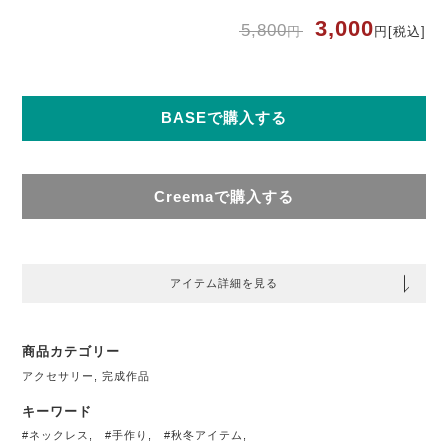
元
現
3,000
5,800
円
円
[税込]
の
在
価
の
格
価
は
格
5,
は
円
3,
BASEで購入する
で
円
し
で
た
す
Creemaで購入する
アイテム詳細を見る
商品カテゴリー
アクセサリー
,
完成作品
キーワード
#ネックレス
,
#手作り
,
#秋冬アイテム
,