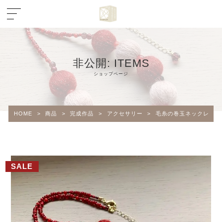
非公開: ITEMS
ショップページ
HOME
>
商品
>
完成作品
>
アクセサリー
>
毛糸の巻玉ネックレス（
SALE