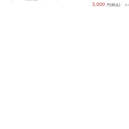
の
在
元
現
3,000
円
[税込]
5
価
の
の
在
格
価
価
の
は
格
格
価
5,800
は
は
格
円
3,000
5,800
は
で
円
円
3,000
し
で
で
円
た。
す。
し
で
た。
す。