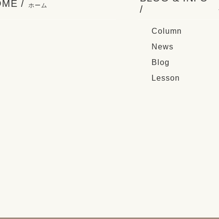
ME /
ホーム
/
Column
News
Blog
Lesson