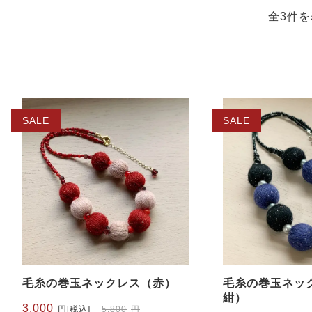
全3件を
SALE
SALE
毛糸の巻玉ネックレス（赤）
毛糸の巻玉ネック
紺）
元
現
3,000
円
[税込]
5,800
円