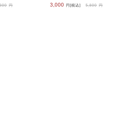
元
現
3,000
,800
円
円
[税込]
5,800
円
の
在
価
の
格
価
は
格
5,800
は
円
3,000
で
円
し
で
た。
す。