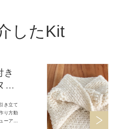
したKit
て
動
ル