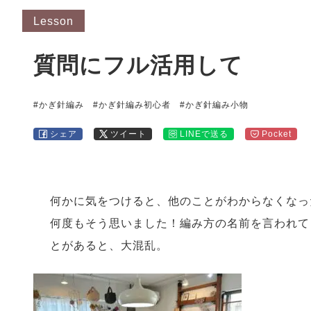
Lesson
質問にフル活用して
#かぎ針編み
#かぎ針編み初心者
#かぎ針編み小物
シェア
ツイート
LINEで送る
Pocket
何かに気をつけると、他のことがわからなくなっ
何度もそう思いました！編み方の名前を言われて
とがあると、大混乱。