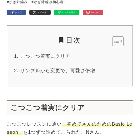
#かぎ針編み
#かぎ針編み初心者
シェア
ツイート
LINEで送る
Pocket
目次
こつこつ着実にクリア
サンプルから変更で、可愛さ倍増
こつこつ着実にクリア
こつこつレッスンに通い
「初めてさんのためのBasic Le
sson」
を1つずつ進めてこられた、Nさん。