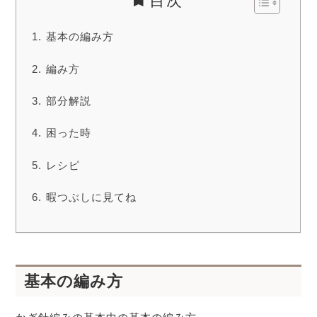
目次
基本の編み方
編み方
部分解説
困った時
レシピ
暇つぶしに見てね
基本の編み方