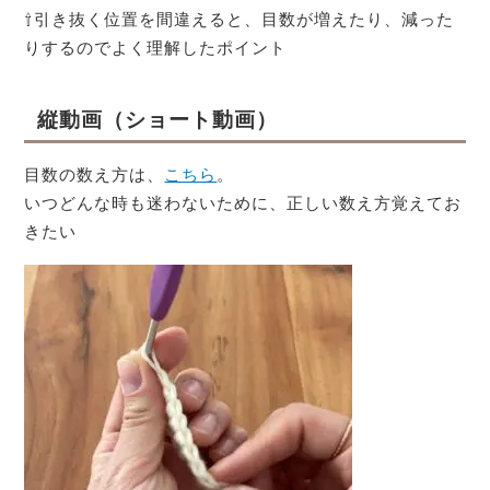
⇧引き抜く位置を間違えると、目数が増えたり、減った
りするのでよく理解したポイント
縦動画（ショート動画）
目数の数え方は、
こちら
。
いつどんな時も迷わないために、正しい数え方覚えてお
きたい