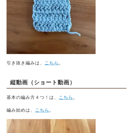
引き抜き編みは、
こちら
。
縦動画（ショート動画）
基本の編み方４つ！は、
こちら
。
編み始めは、
こちら
。