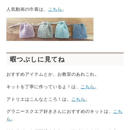
人気動画の巾着は、
こちら
。
暇つぶしに見てね
おすすめアイテムとか、お教室のあれこれ。
キットを丁寧に作っているよ！は、
こちら
。
アトリエはこんなところ！は、
こちら
。
グラニースクエア好きさんにおすすめのキットは、
こち
ら
。