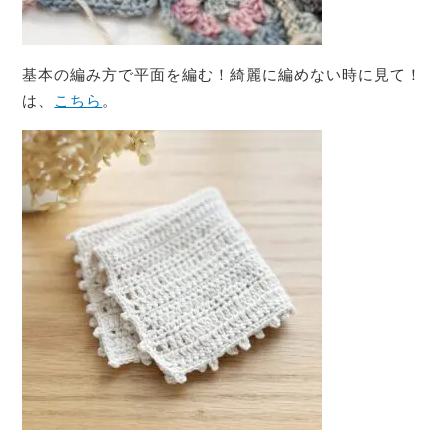
基本の編み方で平面を編む！綺麗に編めない時に見て！
は、
こちら
。