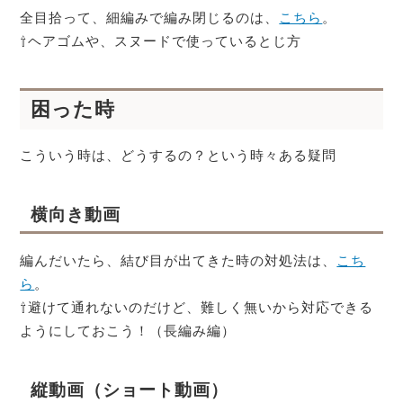
全目拾って、細編みで編み閉じるのは、
こちら
。
⇧ヘアゴムや、スヌードで使っているとじ方
困った時
こういう時は、どうするの？という時々ある疑問
横向き動画
編んだいたら、結び目が出てきた時の対処法は、
こち
ら
。
⇧避けて通れないのだけど、難しく無いから対応できる
ようにしておこう！（長編み編）
縦動画（ショート動画）