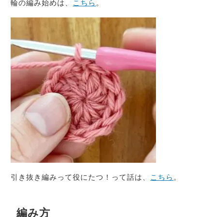
輪の編み始めは、
こちら
。
引き抜き編みって役にたつ！って話は、
こちら
。
編み方