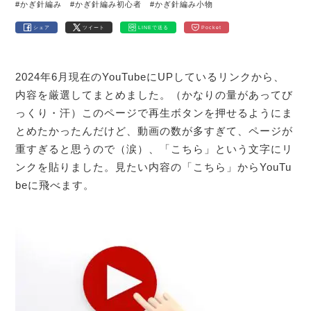
#かぎ針編み
#かぎ針編み初心者
#かぎ針編み小物
シェア
ツイート
LINEで送る
Pocket
2024年6月現在のYouTubeにUPしているリンクから、
内容を厳選してまとめました。（かなりの量があってび
っくり・汗）このページで再生ボタンを押せるようにま
とめたかったんだけど、動画の数が多すぎて、ページが
重すぎると思うので（涙）、「こちら」という文字にリ
ンクを貼りました。見たい内容の「こちら」からYouTu
beに飛べます。