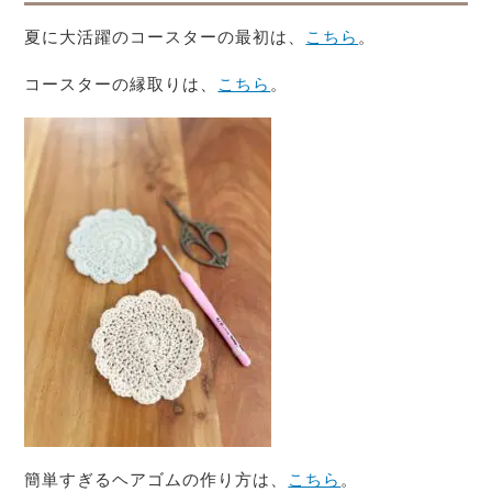
夏に大活躍のコースターの最初は、
こちら
。
コースターの縁取りは、
こちら
。
簡単すぎるヘアゴムの作り方は、
こちら
。