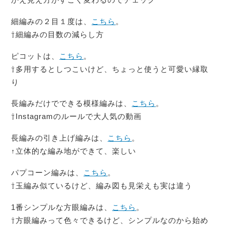
細編みの２目１度は、
こちら
。
⇧細編みの目数の減らし方
ピコットは、
こちら
。
⇧多用するとしつこいけど、ちょっと使うと可愛い縁取
り
長編みだけでできる模様編みは、
こちら
。
⇧Instagramのルールで大人気の動画
長編みの引き上げ編みは、
こちら
。
↑立体的な編み地ができて、楽しい
パプコーン編みは、
こちら
。
⇧玉編み似ているけど、編み図も見栄えも実は違う
1番シンプルな方眼編みは、
こちら
。
⇧方眼編みって色々できるけど、シンプルなのから始め