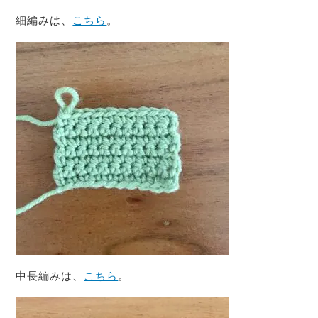
細編みは、
こちら
。
中長編みは、
こちら
。