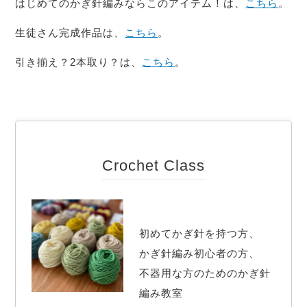
はじめてのかぎ針編みならこのアイテム！は、
こちら
。
生徒さん完成作品は、
こちら
。
引き揃え？2本取り？は、
こちら
。
Crochet Class
初めてかぎ針を持つ方、

かぎ針編み初心者の方、

不器用な方のためのかぎ針
編み教室