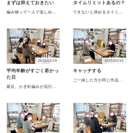
まずは抑えておきたい
タイムリミットあるの？
編み物って一人で楽しめる
できないと諦めるタイミン
のですが、誰かのために作
グ、もしかしたら早いか
ったり、誰かが助けてくれ
も？習ってみるとわかる、
たり、あたたかな人・・・
かぎ針編みの奥深さ
を・・・
2025/02/19
2025/02/10
平均年齢がすごく若かっ
キャッチする
た日
ご一緒した方が同じ作品を
編んでいるとは限らない、
最近、かぎ針編みが流行っ
私のお教室。情報収集もで
ているのを、みなさんテレ
きるし、励ましあったり、
ビで見る機会が増えたので
褒・・・
はないでしょうか。・・・