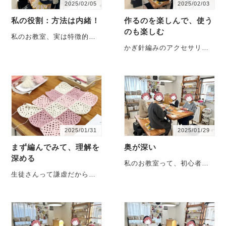
2025/02/05
2025/02/03
私の役割：方法は内緒！
作るのを楽しんで、使う
のも楽しむ
私のお教室、実は特徴的。
初心者さんに作品作りを教
かぎ針編みのアクセサリー
えると言うより、作品を作
刺繍もかぎ針も楽しんでい
りながら基本をお伝・・・
らして、他にも楽しみがた
く・・・
2025/01/31
2025/01/29
まず編んでみて、理解を
奥が深い
深める
私のお教室って、初心者さ
んが対象だから、長年通う
生徒さんって謙虚だから、
方っていないんですよね・
「私はまだまだ…」って、
笑 卒業していくのー
みんな言うんですけど、実
・・・
はそれぞれの個性を発揮し
つ・・・