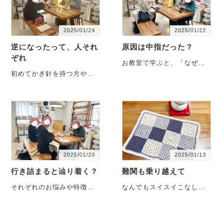
2025/01/24
2025/01/22
逆になったって、人それ
原因は中指だった？
ぞれ
お教室で学ぶと、「なぜか
わからないけど…」を解決
初めてかぎ針を持つ方や、
できたりします。ご自身全
独学でつまづいてしまった
体を講師の目で見た・・・
方など、かぎ針を思う存分
楽しめていない方が・・・
2025/01/20
2025/01/13
行き詰まると辿り着く？
難関も乗り越えて
それぞれのお悩みや特徴を
なんでもスイスイこなして
ご自身で理解しながら進
きた、Iさん。モチーフを繋
む。そんなお話を聞いた
いで作る【マルチカバー】
り、今のお気持ちを聞
が完成！（下の写真）お