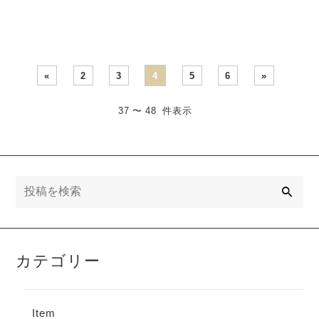
い・・・
め・・・
«
2
3
4
5
6
»
37 〜 48 件表示
検
索
カテゴリー
Item