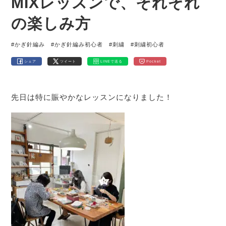
MIXレッスンで、それぞれ
の楽しみ方
#かぎ針編み
#かぎ針編み初心者
#刺繍
#刺繍初心者
シェア
ツイート
LINEで送る
Pocket
先日は特に賑やかなレッスンになりました！