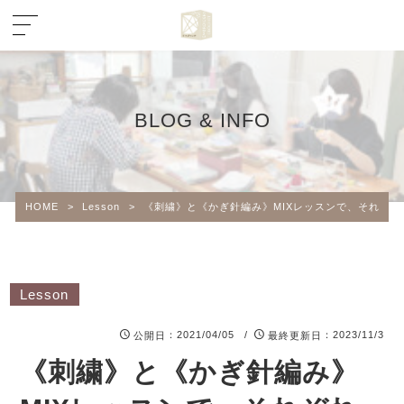
BLOG & INFO
HOME
>
Lesson
>
《刺繍》と《かぎ針編み》MIXレッスンで、それぞれ
Lesson
：2021/04/05 /
：2023/11/3
公開日
最終更新日
《刺繍》と《かぎ針編み》