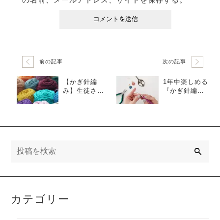
前の記事
次の記事
【かぎ針編
1年中楽しめる
み】生徒さん
『かぎ針編み
の疑問「毛
で作るアクセ
糸」
サリー』
検
索
カテゴリー